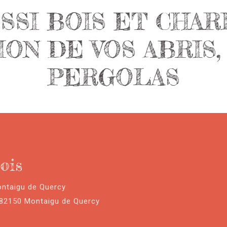
SSI BOIS ET CHA
ON DE VOS ABRIS,
PERGOLAS
ois
ontaigu de Quercy
 82150 Montaigu de Quercy