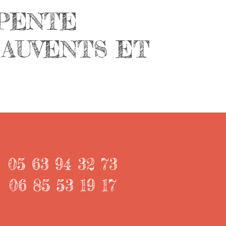
RPENTE
 AUVENTS ET
05 63 94 32 73
06 85 53 19 17