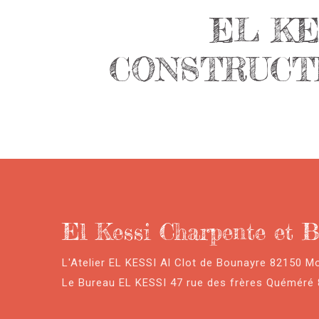
EL KE
CONSTRUCTI
El Kessi Charpente et B
L'Atelier EL KESSI Al Clot de Bounayre 82150 M
Le Bureau EL KESSI 47 rue des frères Quéméré