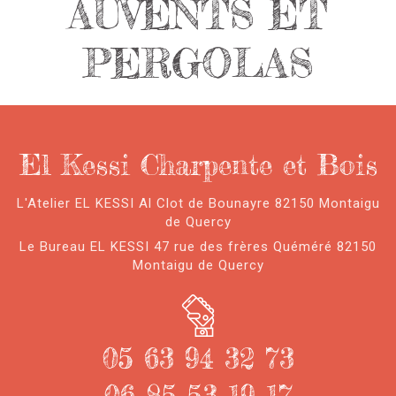
AUVENTS ET
PERGOLAS
El Kessi Charpente et Bois
L'Atelier EL KESSI Al Clot de Bounayre 82150 Montaigu
de Quercy
Le Bureau EL KESSI 47 rue des frères Quéméré 82150
Montaigu de Quercy
05 63 94 32 73
06 85 53 19 17