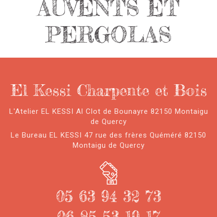
AUVENTS ET
PERGOLAS
El Kessi Charpente et Bois
L'Atelier EL KESSI Al Clot de Bounayre 82150 Montaigu
de Quercy
Le Bureau EL KESSI 47 rue des frères Quéméré 82150
Montaigu de Quercy
05 63 94 32 73
06 85 53 19 17