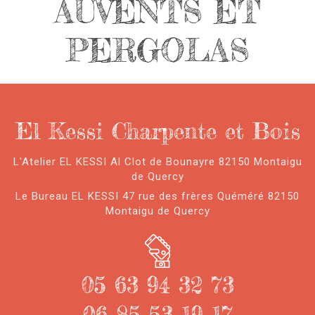
AUVENTS ET
PERGOLAS
El Kessi Charpente et Bois
L'Atelier EL KESSI Al Clot de Bounayre 82150 Montaigu
de Quercy
Le Bureau EL KESSI 47 rue des frères Quéméré 82150
Montaigu de Quercy
05 63 94 32 73
06 85 53 19 17