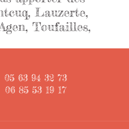
ntcuq, Lauzerte,
Agen, Toufailles,
05 63 94 32 73
06 85 53 19 17