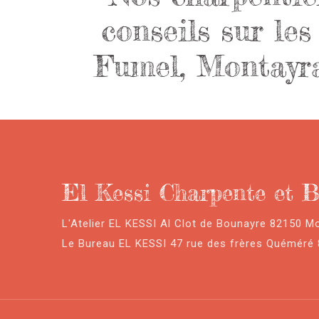
conseils sur le
Fumel, Montayral
El Kessi Charpente et B
L'Atelier EL KESSI Al Clot de Bounayre 82150 M
Le Bureau EL KESSI 47 rue des frères Quéméré