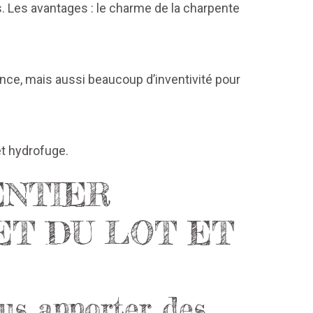
. Les avantages : le charme de la charpente
ience, mais aussi beaucoup d’inventivité pour
t hydrofuge.
ENTIER
ET DU LOT ET
us apporter des