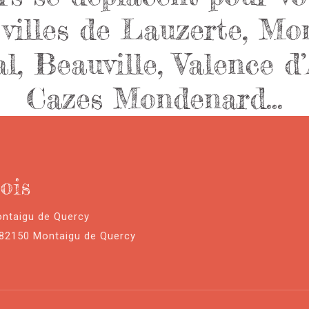
s villes de Lauzerte, Mo
, Beauville, Valence d’
Cazes Mondenard…
ois
ontaigu de Quercy
 82150 Montaigu de Quercy