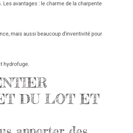
. Les avantages : le charme de la charpente
ience, mais aussi beaucoup d’inventivité pour
t hydrofuge.
ENTIER
ET DU LOT ET
us apporter des