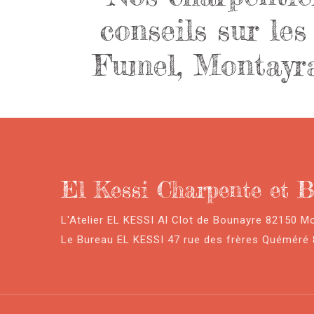
conseils sur le
Fumel, Montayral
El Kessi Charpente et B
L'Atelier EL KESSI Al Clot de Bounayre 82150 M
Le Bureau EL KESSI 47 rue des frères Quéméré