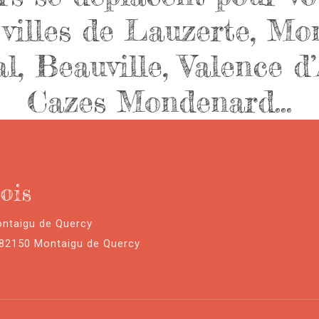
s villes de Lauzerte, Mo
, Beauville, Valence d’
Cazes Mondenard…
ois
ontaigu de Quercy
 82150 Montaigu de Quercy