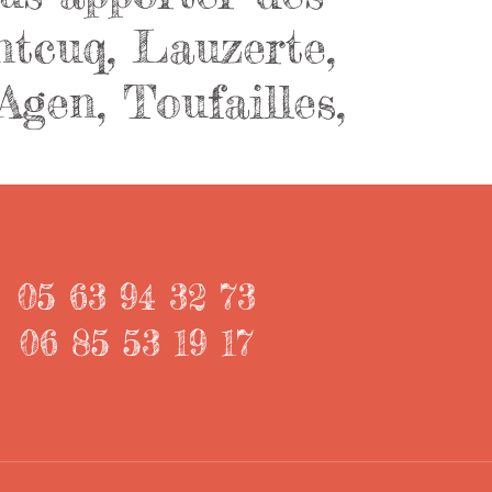
ntcuq, Lauzerte,
Agen, Toufailles,
05 63 94 32 73
06 85 53 19 17