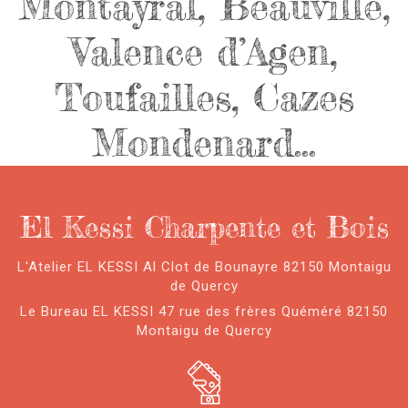
Montayral, Beauville,
Valence d’Agen,
Toufailles, Cazes
Mondenard…
El Kessi Charpente et Bois
L'Atelier EL KESSI Al Clot de Bounayre 82150 Montaigu
de Quercy
Le Bureau EL KESSI 47 rue des frères Quéméré 82150
Montaigu de Quercy