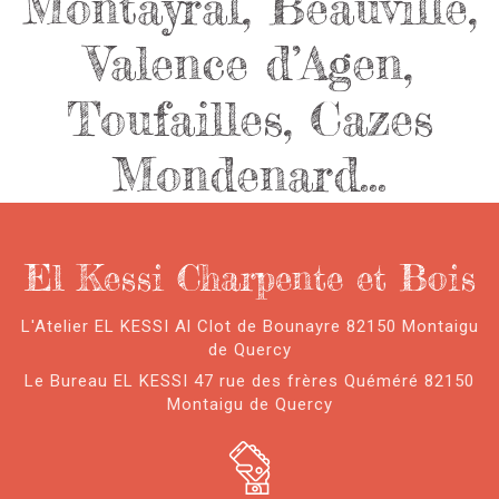
Montayral, Beauville,
Valence d’Agen,
Toufailles, Cazes
Mondenard…
El Kessi Charpente et Bois
L'Atelier EL KESSI Al Clot de Bounayre 82150 Montaigu
de Quercy
Le Bureau EL KESSI 47 rue des frères Quéméré 82150
Montaigu de Quercy