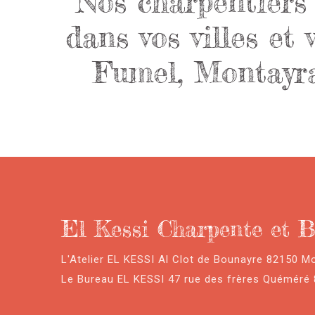
Nos charpentiers 
dans vos villes et
Fumel, Montayral
El Kessi Charpente et B
L'Atelier EL KESSI Al Clot de Bounayre 82150 M
Le Bureau EL KESSI 47 rue des frères Quéméré