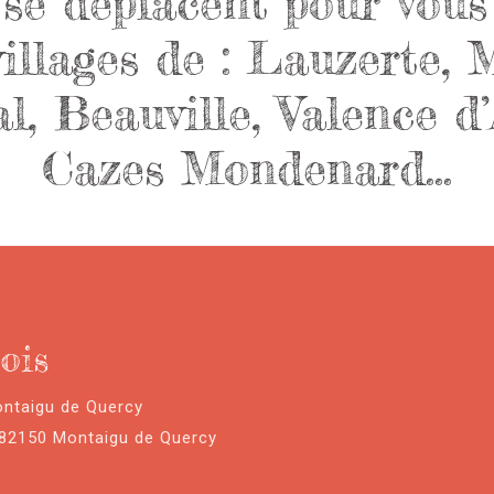
se déplacent pour vous
 villages de : Lauzerte,
, Beauville, Valence d’
Cazes Mondenard…
ois
ontaigu de Quercy
 82150 Montaigu de Quercy