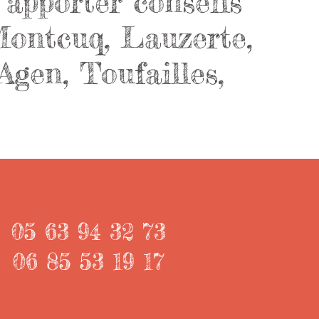
 apporter conseils
 Montcuq, Lauzerte,
Agen, Toufailles,
05 63 94 32 73
06 85 53 19 17